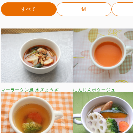
すべて
鍋
マーラータン風 水ぎょうざ
にんじんポタージュ