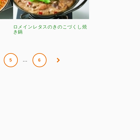
ロメインレタスのきのこづくし焼
き鍋
…
5
6