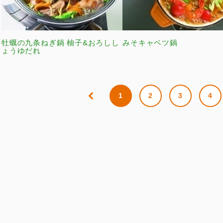
牡蠣の九条ねぎ鍋 柚子&おろしし
みそキャベツ鍋
ょうゆだれ
1
2
3
4