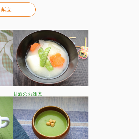
献立
甘酒のお雑煮