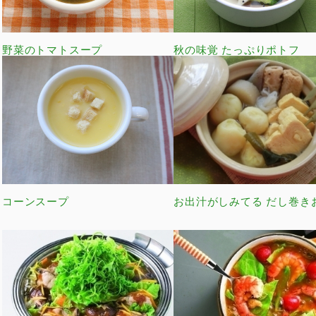
野菜のトマトスープ
秋の味覚 たっぷりポトフ
コーンスープ
お出汁がしみてる だし巻き