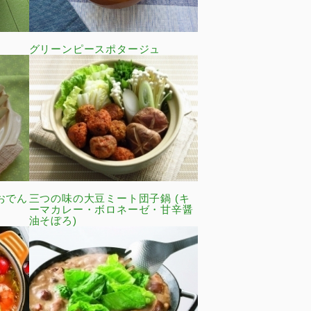
グリーンピースポタージュ
おでん
三つの味の大豆ミート団子鍋 (キ
ーマカレー・ボロネーゼ・甘辛醤
油そぼろ)