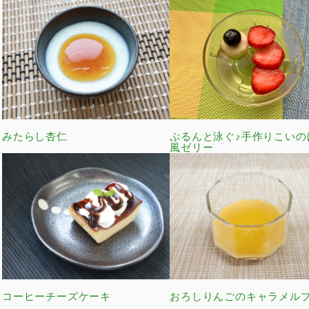
みたらし杏仁
ぷるんと泳ぐ♪手作りこいの
風ゼリー
コーヒーチーズケーキ
おろしりんごのキャラメル