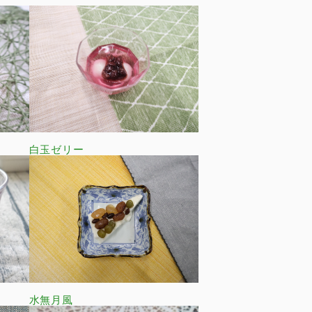
白玉ゼリー
水無月風