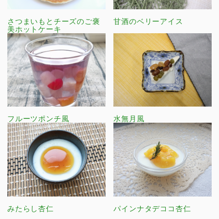
さつまいもとチーズのご褒
甘酒のベリーアイス
美ホットケーキ
フルーツポンチ風
水無月風
みたらし杏仁
パインナタデココ杏仁