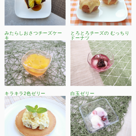
みたらしおさつチーズケー
とろとろチーズの むっちり
キ
ドーナツ
キラキラ2色ゼリー
白玉ゼリー