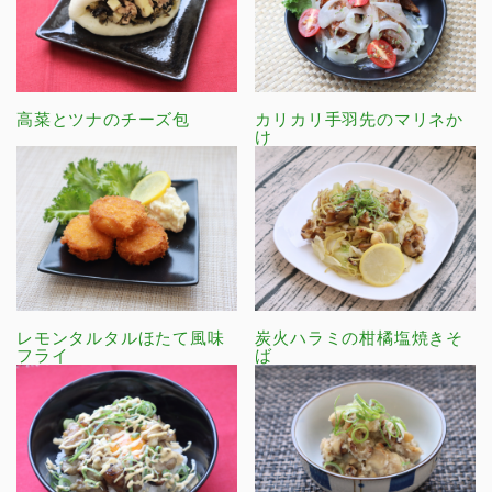
高菜とツナのチーズ包
カリカリ手羽先のマリネか
け
レモンタルタルほたて風味
炭火ハラミの柑橘塩焼きそ
フライ
ば