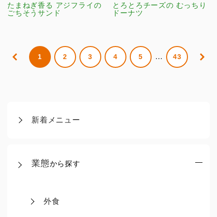
たまねぎ香る アジフライの
とろとろチーズの むっちり
ごちそうサンド
ドーナツ
…
1
2
3
4
5
43
新着メニュー
業態
から探す
外食