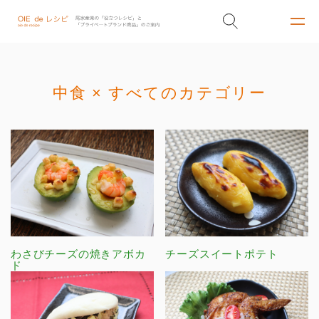
中食 × すべてのカテゴリー
わさびチーズの焼きアボカ
チーズスイートポテト
ド