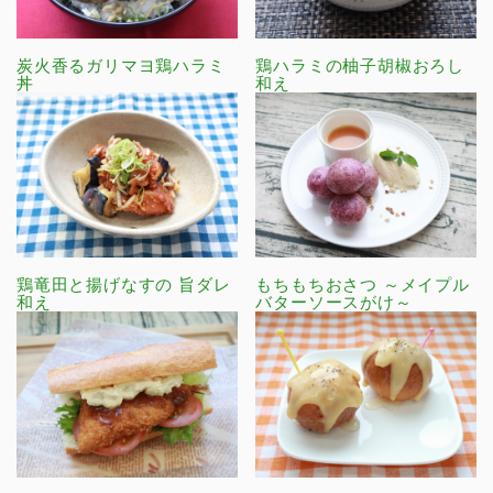
炭火香るガリマヨ鶏ハラミ
鶏ハラミの柚子胡椒おろし
丼
和え
鶏竜田と揚げなすの 旨ダレ
もちもちおさつ ～メイプル
和え
バターソースがけ～