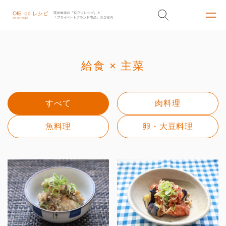
給食 × 主菜
すべて
肉料理
魚料理
卵・大豆料理