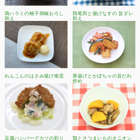
鶏ハラミの柚子胡椒おろし
鶏竜田と揚げなすの 旨ダレ
和え
和え
れんこんのはさみ揚げ南蛮
厚揚げとかぼちゃの旨だれ
炒め
豆腐ハンバーグカツの彩り
鶏とさつまいものオニオン