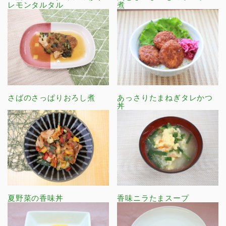
レモンタルタル
煮
さばのさっぱりおろし煮
あっさりたまねぎタレかつ
丼
夏野菜の香味丼
香味ニラたまスープ