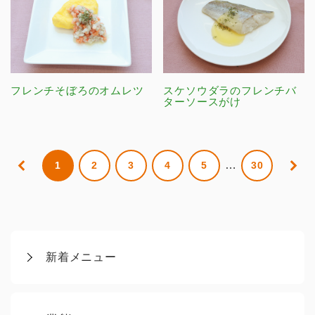
フレンチそぼろのオムレツ
スケソウダラのフレンチバ
ターソースがけ
…
1
2
3
4
5
30
新着メニュー