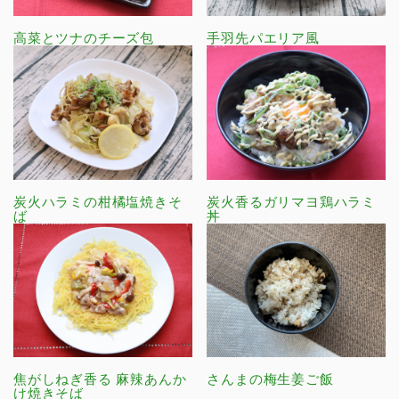
高菜とツナのチーズ包
手羽先パエリア風
炭火ハラミの柑橘塩焼きそ
炭火香るガリマヨ鶏ハラミ
ば
丼
焦がしねぎ香る 麻辣あんか
さんまの梅生姜ご飯
け焼きそば