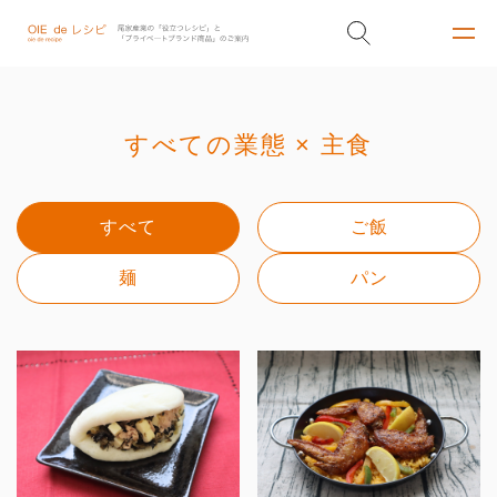
すべての業態 × 主食
すべて
ご飯
麺
パン