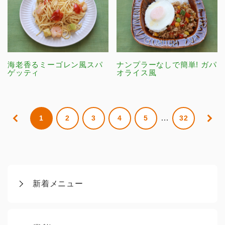
海老香るミーゴレン風スパ
ナンプラーなしで簡単! ガパ
ゲッティ
オライス風
…
1
2
3
4
5
32
新着メニュー