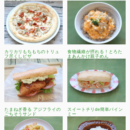
カリカリもちもちのトリュ
食物繊維が摂れる！とろた
フ尽くしピザ
まあんかけ親子めん
たまねぎ香る アジフライの
スイートチリde簡単バイン
ごちそうサンド
ミー