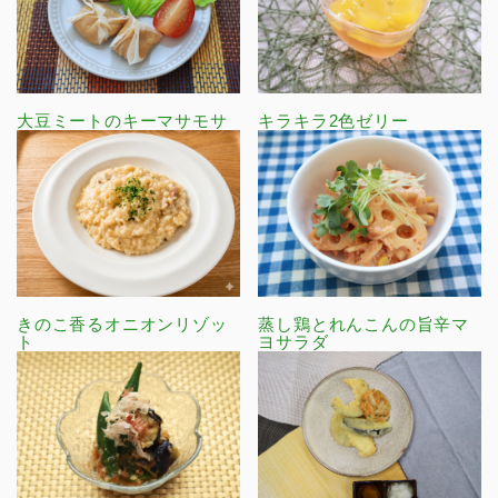
大豆ミートのキーマサモサ
キラキラ2色ゼリー
きのこ香るオニオンリゾッ
蒸し鶏とれんこんの旨辛マ
ト
ヨサラダ