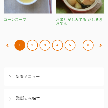
コーンスープ
お出汁がしみてる だし巻き
おでん
…
1
2
3
4
5
6
新着メニュー
業態
から探す