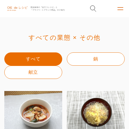
すべての業態 × その他
すべて
鍋
献立