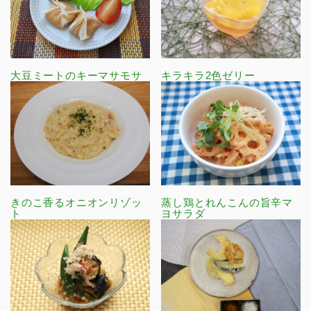
大豆ミートのキーマサモサ
キラキラ2色ゼリー
きのこ香るオニオンリゾッ
蒸し鶏とれんこんの旨辛マ
ト
ヨサラダ