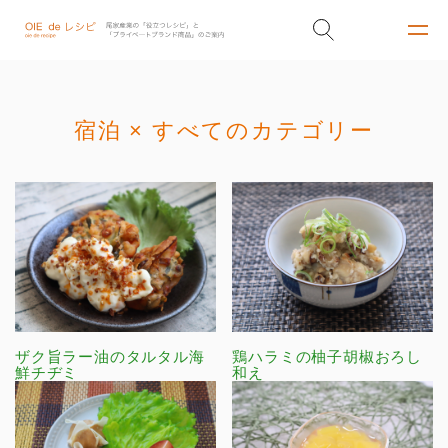
宿泊 × すべてのカテゴリー
ザク旨ラー油のタルタル海
鶏ハラミの柚子胡椒おろし
鮮チヂミ
和え