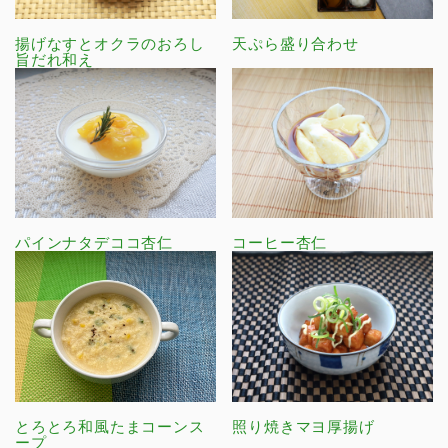
揚げなすとオクラのおろし
天ぷら盛り合わせ
旨だれ和え
パインナタデココ杏仁
コーヒー杏仁
とろとろ和風たまコーンス
照り焼きマヨ厚揚げ
ープ