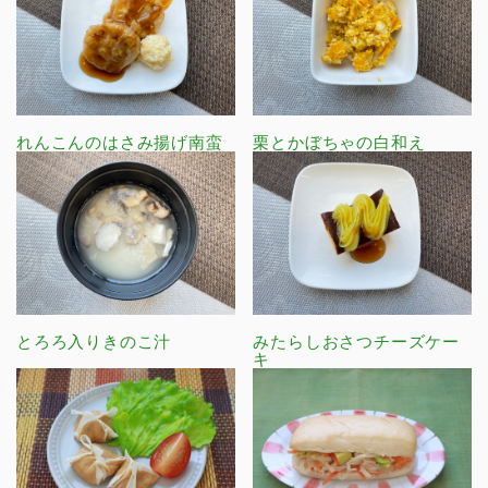
れんこんのはさみ揚げ南蛮
栗とかぼちゃの白和え
とろろ入りきのこ汁
みたらしおさつチーズケー
キ