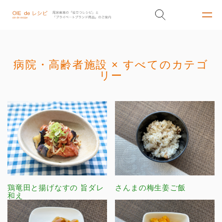
病院・高齢者施設 × すべてのカテゴ
リー
鶏竜田と揚げなすの 旨ダレ
さんまの梅生姜ご飯
和え