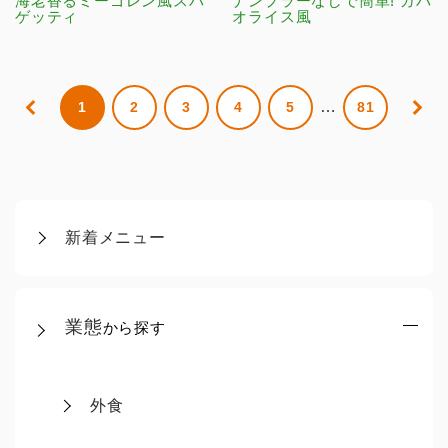
海老香るミーゴレン風スパ
ナンプラーなしで簡単! ガパ
ゲッティ
オライス風
…
1
2
3
4
5
81
新着メニュー
業態
から探す
外食