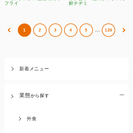
フライ
鮮チヂミ
…
1
2
3
4
5
126
新着メニュー
業態
から探す
外食