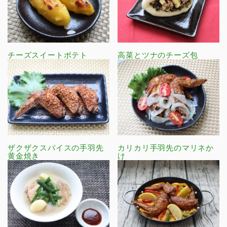
チーズスイートポテト
高菜とツナのチーズ包
ザクザクスパイスの手羽先
カリカリ手羽先のマリネか
黄金焼き
け