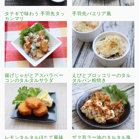
タテギで味わう 手羽先タッ
手羽先パエリア風
カンマリ
揚げじゃがとアスパラベー
えびとブロッコリーのタル
コンのタルタルサラダ
タルパン粉焼き
レモンタルタルほたて風味
ザク旨ラー油のタルタル海