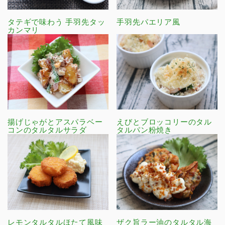
タテギで味わう 手羽先タッ
手羽先パエリア風
カンマリ
揚げじゃがとアスパラベー
えびとブロッコリーのタル
コンのタルタルサラダ
タルパン粉焼き
レモンタルタルほたて風味
ザク旨ラー油のタルタル海