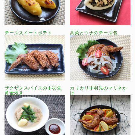
チーズスイートポテト
高菜とツナのチーズ包
ザクザクスパイスの手羽先
カリカリ手羽先のマリネか
黄金焼き
け