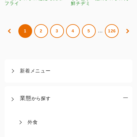
フライ
鮮チヂミ
…
1
2
3
4
5
126
新着メニュー
業態
から探す
外食