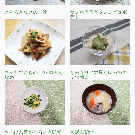
とろろ入りきのこ汁
サクホク旨辛フォンデュポ
テト
キャベツときのこの 肉みそ
きゅうりと大豆そぼろのナ
炒め
ッツ和え
ちんげん菜のとろとろ卵和
具沢山鶏汁