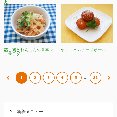
え
蒸し鶏とれんこんの旨辛マ
ヤンニョムチーズボール
ヨサラダ
…
1
2
3
4
5
31
新着メニュー