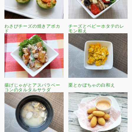
わさびチーズの焼きアボカ
チーズとベビーホタテのレ
ド
モン和え
揚げじゃがとアスパラベー
栗とかぼちゃの白和え
コンのタルタルサラダ