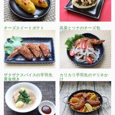
チーズスイートポテト
高菜とツナのチーズ包
ザクザクスパイスの手羽先
カリカリ手羽先のマリネか
黄金焼き
け