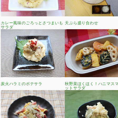
カレー風味のごろっとさつまいも
天ぷら盛り合わせ
サラダ
炭火ハラミのポテサラ
秋野菜ほくほく！ハニマス
ットサラダ