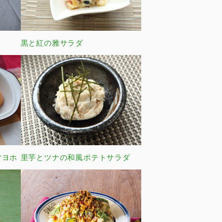
黒と紅の雅サラダ
マヨホ
里芋とツナの和風ポテトサラダ