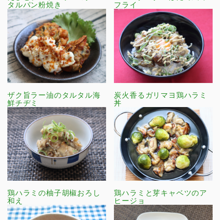
タルパン粉焼き
フライ
ザク旨ラー油のタルタル海
炭火香るガリマヨ鶏ハラミ
鮮チヂミ
丼
鶏ハラミの柚子胡椒おろし
鶏ハラミと芽キャベツのア
和え
ヒージョ