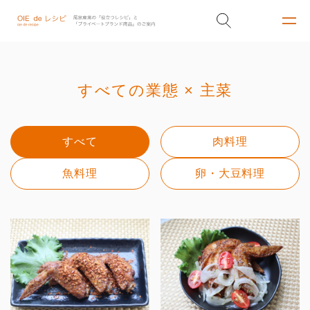
すべての業態 × 主菜
すべて
肉料理
魚料理
卵・大豆料理