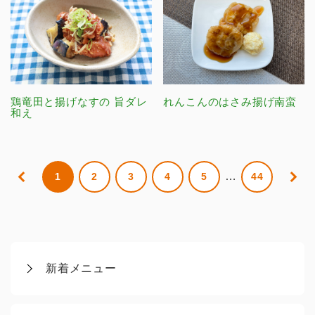
鶏竜田と揚げなすの 旨ダレ
れんこんのはさみ揚げ南蛮
和え
…
1
2
3
4
5
44
新着メニュー