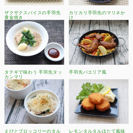
ザクザクスパイスの手羽先
カリカリ手羽先のマリネか
黄金焼き
け
タテギで味わう 手羽先タッ
手羽先パエリア風
カンマリ
えびとブロッコリーのタル
レモンタルタルほたて風味