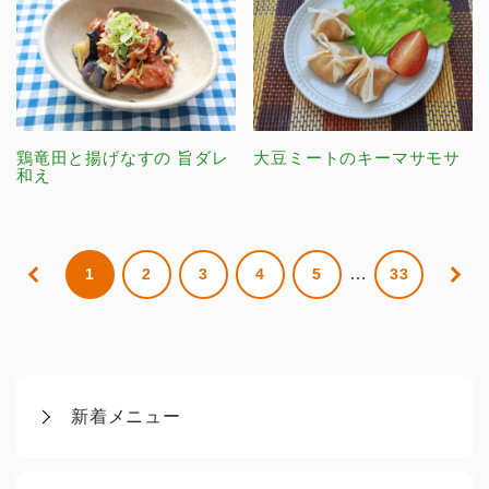
鶏竜田と揚げなすの 旨ダレ
大豆ミートのキーマサモサ
和え
…
1
2
3
4
5
33
新着メニュー