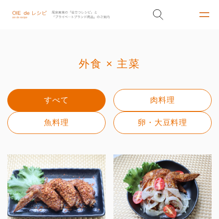
外食 × 主菜
すべて
肉料理
魚料理
卵・大豆料理