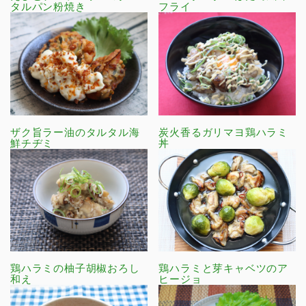
タルパン粉焼き
フライ
ザク旨ラー油のタルタル海
炭火香るガリマヨ鶏ハラミ
鮮チヂミ
丼
鶏ハラミの柚子胡椒おろし
鶏ハラミと芽キャベツのア
和え
ヒージョ