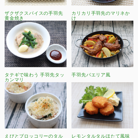
ザクザクスパイスの手羽先
カリカリ手羽先のマリネか
黄金焼き
け
タテギで味わう 手羽先タッ
手羽先パエリア風
カンマリ
えびとブロッコリーのタル
レモンタルタルほたて風味