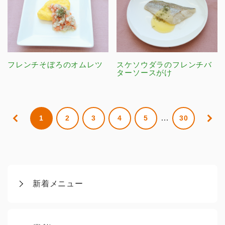
フレンチそぼろのオムレツ
スケソウダラのフレンチバ
ターソースがけ
…
1
2
3
4
5
30
新着メニュー