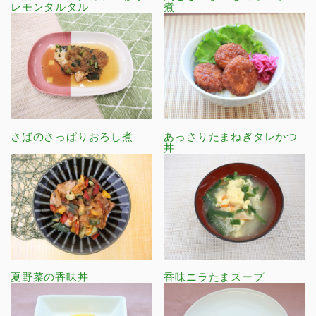
レモンタルタル
煮
さばのさっぱりおろし煮
あっさりたまねぎタレかつ
丼
夏野菜の香味丼
香味ニラたまスープ