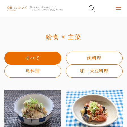
給食 × 主菜
すべて
肉料理
魚料理
卵・大豆料理