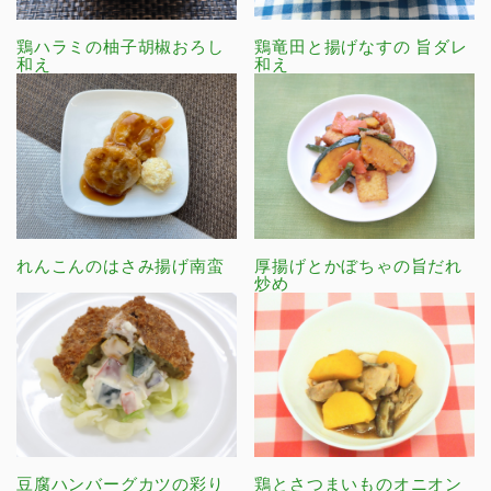
鶏ハラミの柚子胡椒おろし
鶏竜田と揚げなすの 旨ダレ
和え
和え
れんこんのはさみ揚げ南蛮
厚揚げとかぼちゃの旨だれ
炒め
豆腐ハンバーグカツの彩り
鶏とさつまいものオニオン