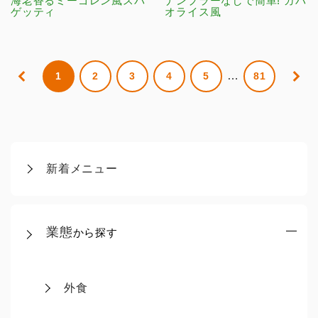
海老香るミーゴレン風スパ
ナンプラーなしで簡単! ガパ
ゲッティ
オライス風
…
1
2
3
4
5
81
新着メニュー
業態
から探す
外食