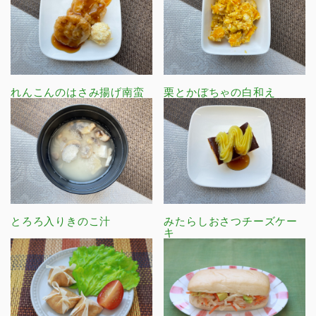
れんこんのはさみ揚げ南蛮
栗とかぼちゃの白和え
とろろ入りきのこ汁
みたらしおさつチーズケー
キ