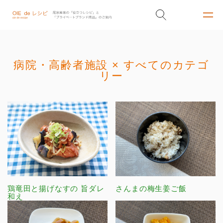
病院・高齢者施設 × すべてのカテゴ
リー
鶏竜田と揚げなすの 旨ダレ
さんまの梅生姜ご飯
和え