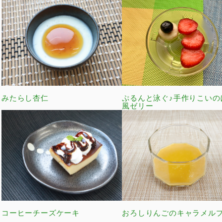
みたらし杏仁
ぷるんと泳ぐ♪手作りこいの
風ゼリー
コーヒーチーズケーキ
おろしりんごのキャラメル