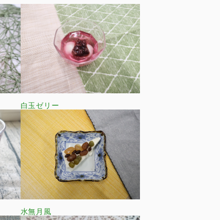
白玉ゼリー
水無月風