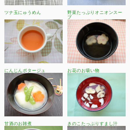
ツナ玉にゅうめん
野菜たっぷりオニオンスー
プ
にんじんポタージュ
お花のお吸い物
甘酒のお雑煮
きのこたっぷりすまし汁