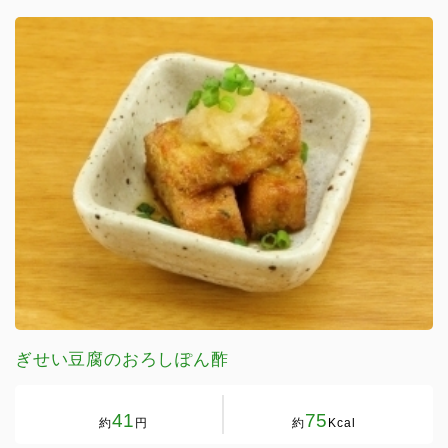
ぎせい豆腐のおろしぽん酢
41
75
約
円
約
Kcal