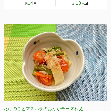
14
13
約
円
約
Kcal
たけのことアスパラのおかかチーズ和え