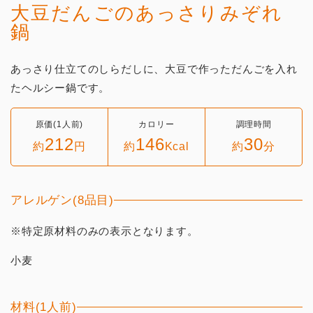
大豆だんごのあっさりみぞれ
鍋
あっさり仕立てのしらだしに、大豆で作っただんごを入れ
たヘルシー鍋です。
原価(1人前)
カロリー
調理時間
212
146
30
約
円
約
Kcal
約
分
アレルゲン(8品目)
※特定原材料のみの表示となります。
小麦
材料(1人前)