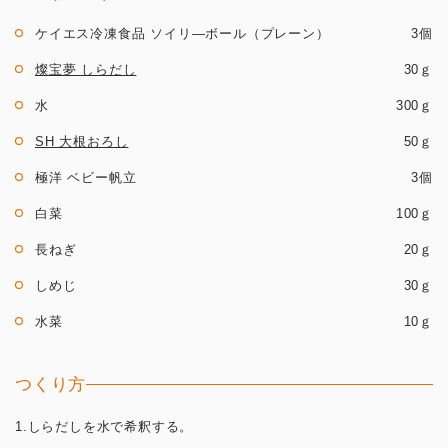
ケイエス冷凍食品 ソイリ―ボール（プレーン）
3個
燦宝夢 しらだし
30ｇ
水
300ｇ
SH 大根おろし
50ｇ
極洋 ベビー帆立
3個
白菜
100ｇ
長ねぎ
20ｇ
しめじ
30ｇ
水菜
10ｇ
つくり方
1.しらだしを水で希釈する。