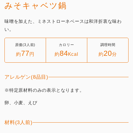
みそキャベツ鍋
味噌を加えた、ミネストローネベースは和洋折衷な味わ
い。
原価(3人前)
カロリー
調理時間
77
84
20
約
円
約
Kcal
約
分
アレルゲン(8品目)
※特定原材料のみの表示となります。
卵、小麦、えび
材料(3人前)