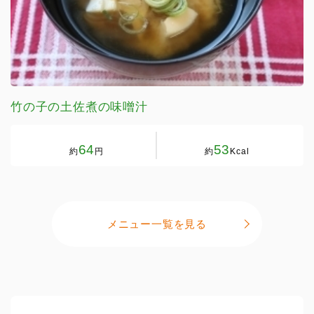
竹の子の土佐煮の味噌汁
64
53
約
円
約
Kcal
メニュー一覧を見る