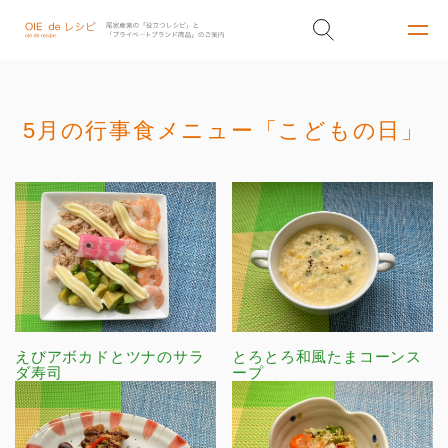
5月の行事食メニュー「こどもの日」
えびアボカドとツナのサラ
とろとろ和風たまコーンス
ダ寿司
ープ