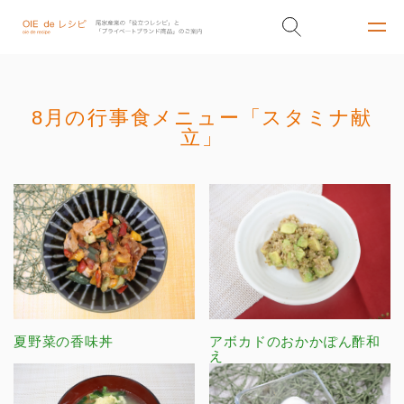
8月の行事食メニュー「スタミナ献
立」
夏野菜の香味丼
アボカドのおかかぽん酢和
え