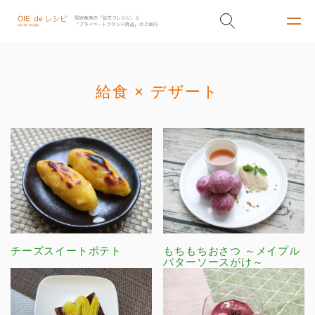
給食 × デザート
チーズスイートポテト
もちもちおさつ ～メイプル
バターソースがけ～