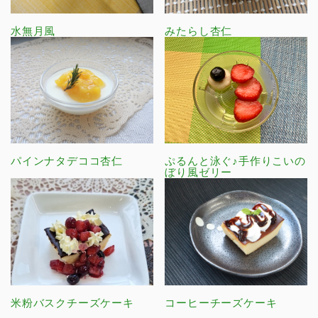
水無月風
みたらし杏仁
パインナタデココ杏仁
ぷるんと泳ぐ♪手作りこいの
ぼり風ゼリー
米粉バスクチーズケーキ
コーヒーチーズケーキ