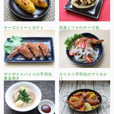
チーズスイートポテト
高菜とツナのチーズ包
ザクザクスパイスの手羽先
カリカリ手羽先のマリネか
黄金焼き
け