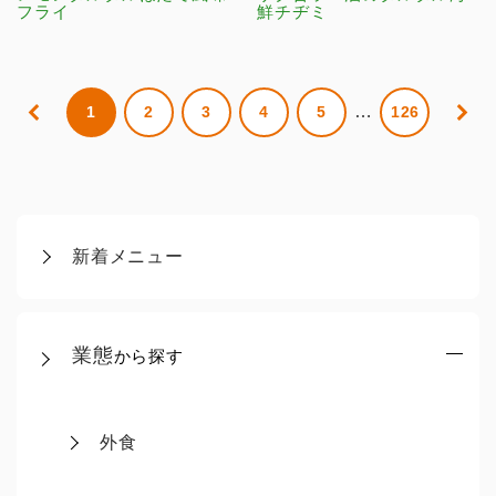
フライ
鮮チヂミ
…
1
2
3
4
5
126
新着メニュー
業態
から探す
外食