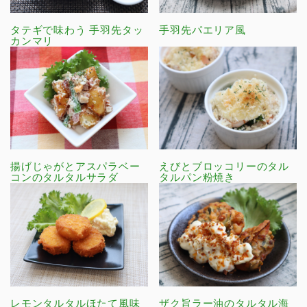
タテギで味わう 手羽先タッ
手羽先パエリア風
カンマリ
揚げじゃがとアスパラベー
えびとブロッコリーのタル
コンのタルタルサラダ
タルパン粉焼き
レモンタルタルほたて風味
ザク旨ラー油のタルタル海