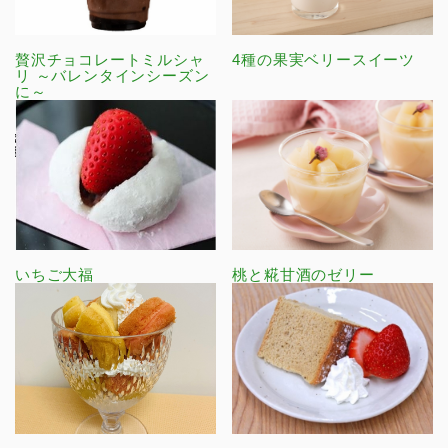
贅沢チョコレートミルシャ
4種の果実ベリースイーツ
リ ～バレンタインシーズン
に～
いちご大福
桃と糀甘酒のゼリー