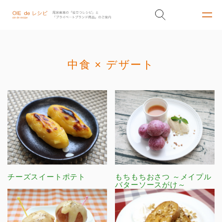
中食 × デザート
チーズスイートポテト
もちもちおさつ ～メイプル
バターソースがけ～