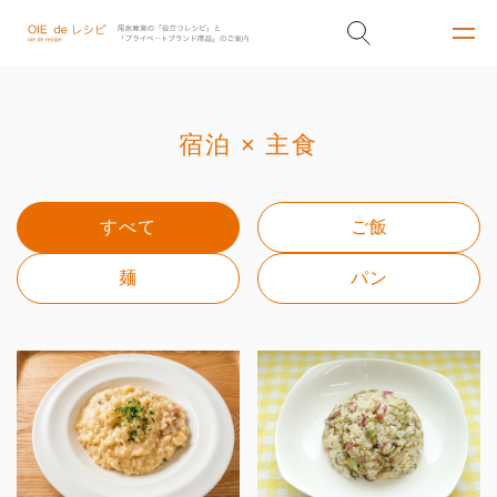
宿泊 × 主食
すべて
ご飯
麺
パン