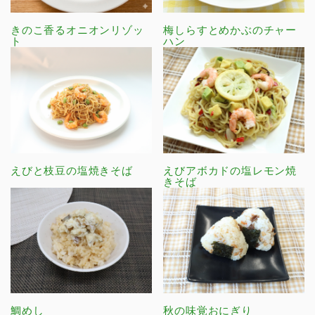
きのこ香るオニオンリゾッ
梅しらすとめかぶのチャー
ト
ハン
えびと枝豆の塩焼きそば
えびアボカドの塩レモン焼
きそば
鯛めし
秋の味覚おにぎり