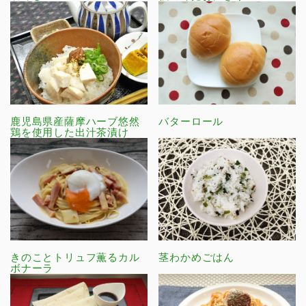
鹿児島県産薩摩ハーブ悠然
バターロール
鶏を使用した出汁茶漬け
きのことトリュフ薫るカル
茎わかめごはん
ボナーラ