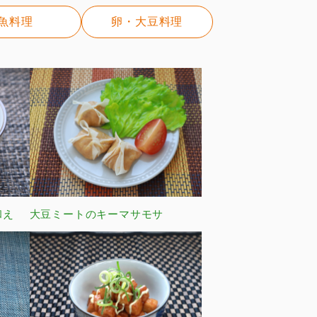
魚料理
卵・大豆料理
和え
大豆ミートのキーマサモサ