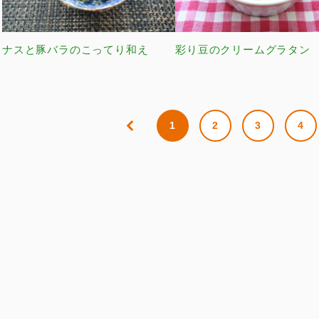
ナスと豚バラのこってり和え
彩り豆のクリームグラタン
1
2
3
4