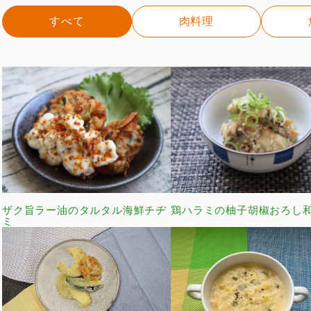
すべて
肉料理
ザク旨ラー油のタルタル海鮮チヂ
鶏ハラミの柚子胡椒おろし
ミ