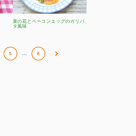
菜の花とベーコンエッグのガリバ
タ風味
…
5
8