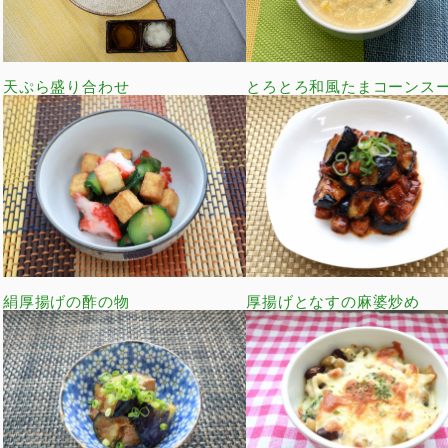
天ぷら盛り合わせ
とろとろ和風たまコーンス
絹厚揚げの酢の物
厚揚げとなすの麻婆炒め