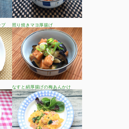
ープ
照り焼きマヨ厚揚げ
なすと絹厚揚げの梅あんかけ