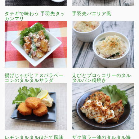
タテギで味わう 手羽先タッ
手羽先パエリア風
カンマリ
揚げじゃがとアスパラベー
えびとブロッコリーのタル
コンのタルタルサラダ
タルパン粉焼き
レモンタルタルほたて風味
ザク旨ラー油のタルタル海