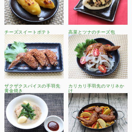
チーズスイートポテト
高菜とツナのチーズ包
ザクザクスパイスの手羽先
カリカリ手羽先のマリネか
黄金焼き
け