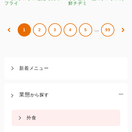
フライ
鮮チヂミ
…
1
2
3
4
5
99
新着メニュー
業態
から探す
外食