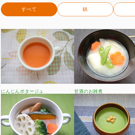
すべて
鍋
にんじんポタージュ
甘酒のお雑煮