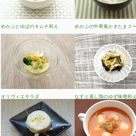
めかぶとゆばのキムチ和え
めかぶの中華風かきたまス
オリヴィエサラダ
なすと蒸し鶏のゆず味噌和