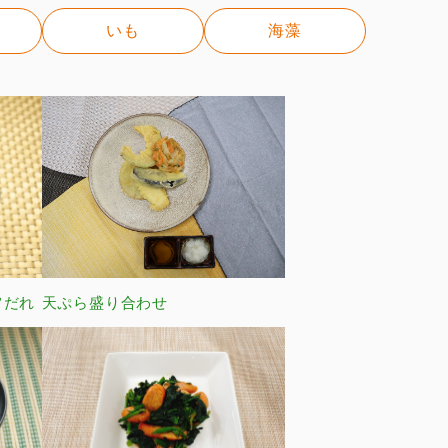
いも
海藻
旨だれ
天ぷら盛り合わせ