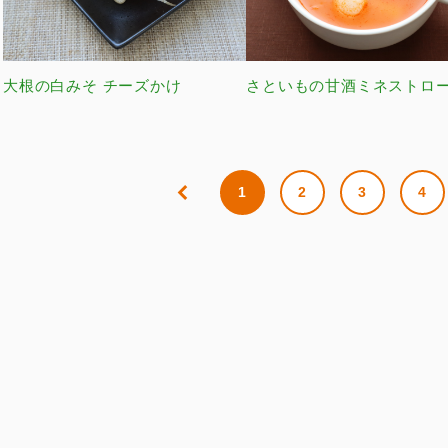
大根の白みそ チーズかけ
さといもの甘酒ミネストロ
1
2
3
4