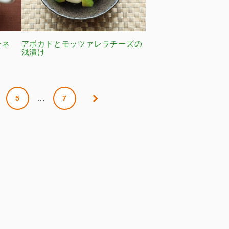
ーネ
アボカドとモッツァレラチーズの
浅漬け
…
5
7