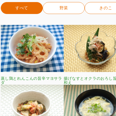
すべて
野菜
きのこ
蒸し鶏とれんこんの旨辛マヨサラ
揚げなすとオクラのおろし
ダ
和え