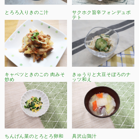
とろろ入りきのこ汁
サクホク旨辛フォンデュポ
テト
キャベツときのこの 肉みそ
きゅうりと大豆そぼろのナ
炒め
ッツ和え
ちんげん菜のとろとろ卵和
具沢山鶏汁