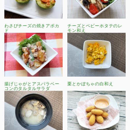
わさびチーズの焼きアボカ
チーズとベビーホタテのレ
ド
モン和え
揚げじゃがとアスパラベー
栗とかぼちゃの白和え
コンのタルタルサラダ