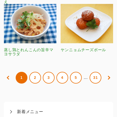
え
蒸し鶏とれんこんの旨辛マ
ヤンニョムチーズボール
ヨサラダ
…
1
2
3
4
5
31
新着メニュー