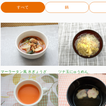
すべて
鍋
マーラータン風 水ぎょうざ
ツナ玉にゅうめん