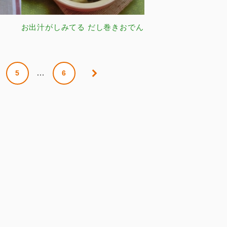
お出汁がしみてる だし巻きおでん
…
5
6