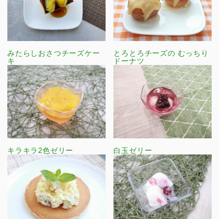
みたらしおさつチーズケー
とろとろチーズの むっちり
キ
ドーナツ
キラキラ2色ゼリー
白玉ゼリー