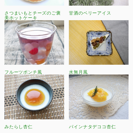
さつまいもとチーズのご褒
甘酒のベリーアイス
美ホットケーキ
フルーツポンチ風
水無月風
みたらし杏仁
パインナタデココ杏仁