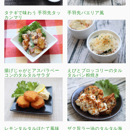
タテギで味わう 手羽先タッ
手羽先パエリア風
カンマリ
揚げじゃがとアスパラベー
えびとブロッコリーのタル
コンのタルタルサラダ
タルパン粉焼き
レモンタルタルほたて風味
ザク旨ラー油のタルタル海