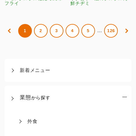
フライ
鮮チヂミ
…
1
2
3
4
5
126
新着メニュー
業態
から探す
外食