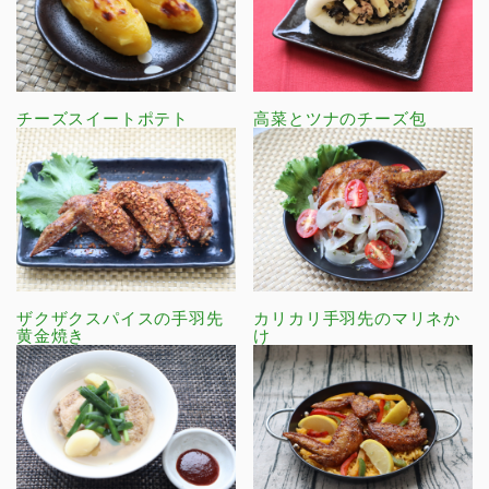
チーズスイートポテト
高菜とツナのチーズ包
ザクザクスパイスの手羽先
カリカリ手羽先のマリネか
黄金焼き
け