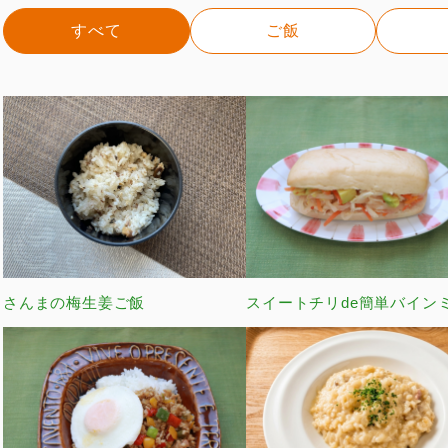
すべて
ご飯
さんまの梅生姜ご飯
スイートチリde簡単バイン