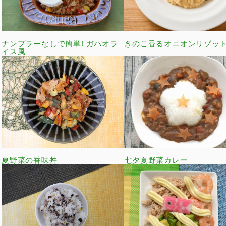
ナンプラーなしで簡単! ガパオラ
きのこ香るオニオンリゾッ
イス風
夏野菜の香味丼
七夕夏野菜カレー