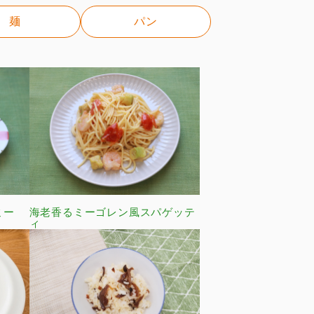
麺
パン
ミー
海老香るミーゴレン風スパゲッテ
ィ