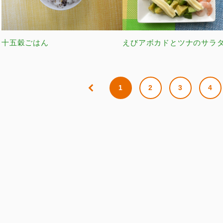
十五穀ごはん
えびアボカドとツナのサラ
1
2
3
4