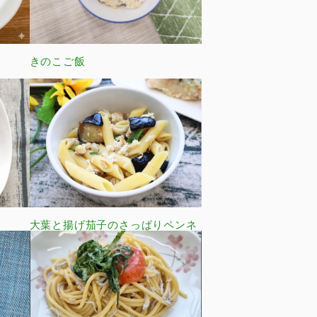
ト
きのこご飯
大葉と揚げ茄子のさっぱりペンネ