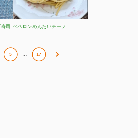
ダ寿司
ペペロンめんたいチーノ
…
5
17